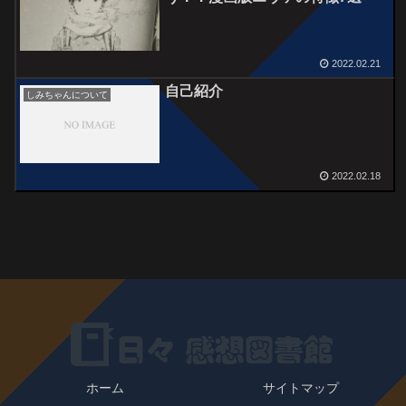
2022.02.21
自己紹介
しみちゃんについて
2022.02.18
ホーム
サイトマップ