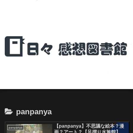
panpanya
【panpanya】不思議な絵本？漫
panpanya
画？アート？【足摺り水族館】